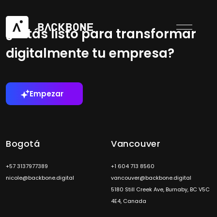
¿Estás listo para transformar
digitalmente tu empresa?
Empezar
Bogotá
Vancouver
+57 3137977389
+1 604 713 8560
nicole@backbone.digital
vancouver@backbone.digital
5180 Still Creek Ave, Burnaby, BC V5C
4E4, Canada